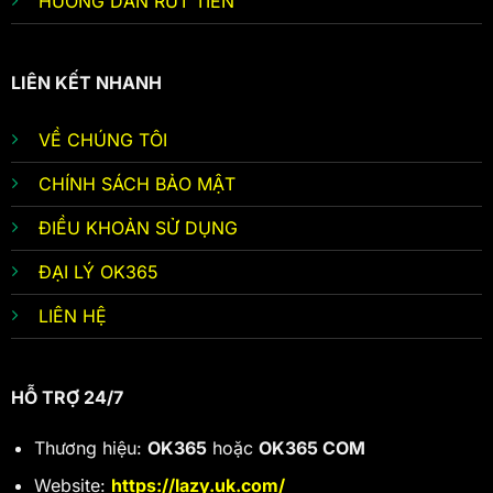
HƯỚNG DẪN RÚT TIỀN
LIÊN KẾT NHANH
VỀ CHÚNG TÔI
CHÍNH SÁCH BẢO MẬT
ĐIỀU KHOẢN SỬ DỤNG
ĐẠI LÝ OK365
LIÊN HỆ
HỖ TRỢ 24/7
Thương hiệu:
OK365
hoặc
OK365 COM
Website:
https://lazy.uk.com/