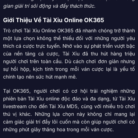
gian giải trí sôi động và đầy thách thức.
Giới Thiệu Về Tài Xỉu Online OK365
Trò chơi Tài Xỉu Online OK365 đã nhanh chóng trở thành
một lựa chọn không thể thiếu đối với những người yêu
thích cá cược trực tuyến. Nhờ vào sự phát triển vượt bậc
của nền tảng cá cược, Tài Xỉu đã thu hút hàng triệu
người chơi trên toàn cầu. Dù cách chơi đơn giản nhưng
sự hồi hộp, kịch tính trong mỗi ván cược lại là yếu tố
chính tạo nên sức hút mạnh mẽ.
Tại OK365, người chơi có cơ hội trải nghiệm những
phiên bản Tài Xỉu online độc đáo và đa dạng, từ Tài Xỉu
livestream cho đến Tài Xỉu MD5, cùng với nhiều trò chơi
thú vị khác. Những lựa chọn này không chỉ mang lại
cảm giác giải trí đầy lôi cuốn mà còn giúp người chơi có
những phút giây thăng hoa trong mỗi ván cược.