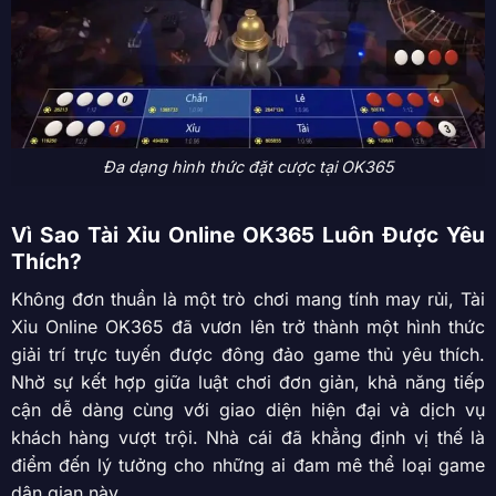
Đa dạng hình thức đặt cược tại OK365
Vì Sao Tài Xỉu Online OK365 Luôn Được Yêu
Thích?
Không đơn thuần là một trò chơi mang tính may rủi, Tài
Xỉu Online OK365 đã vươn lên trở thành một hình thức
giải trí trực tuyến được đông đảo game thủ yêu thích.
Nhờ sự kết hợp giữa luật chơi đơn giản, khả năng tiếp
cận dễ dàng cùng với giao diện hiện đại và dịch vụ
khách hàng vượt trội. Nhà cái đã khẳng định vị thế là
điểm đến lý tưởng cho những ai đam mê thể loại game
dân gian này.