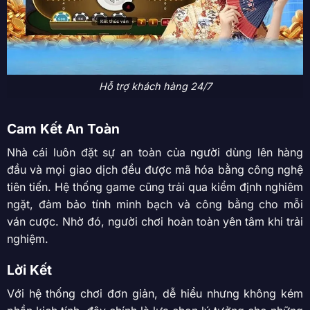
Hỗ trợ khách hàng 24/7
Cam Kết An Toàn
Nhà cái luôn đặt sự an toàn của người dùng lên hàng
đầu và mọi giao dịch đều được mã hóa bằng công nghệ
tiên tiến. Hệ thống game cũng trải qua kiểm định nghiêm
ngặt, đảm bảo tính minh bạch và công bằng cho mỗi
ván cược. Nhờ đó, người chơi hoàn toàn yên tâm khi trải
nghiệm.
Lời Kết
Với hệ thống chơi đơn giản, dễ hiểu nhưng không kém