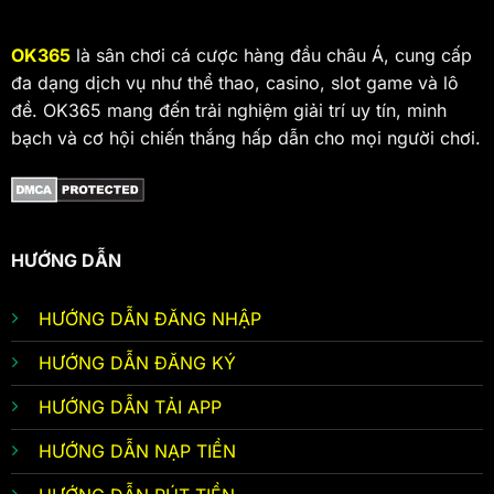
OK365
là sân chơi cá cược hàng đầu châu Á, cung cấp
đa dạng dịch vụ như thể thao, casino, slot game và lô
đề. OK365 mang đến trải nghiệm giải trí uy tín, minh
bạch và cơ hội chiến thắng hấp dẫn cho mọi người chơi.
HƯỚNG DẪN
HƯỚNG DẪN ĐĂNG NHẬP
HƯỚNG DẪN ĐĂNG KÝ
HƯỚNG DẪN TẢI APP
HƯỚNG DẪN NẠP TIỀN