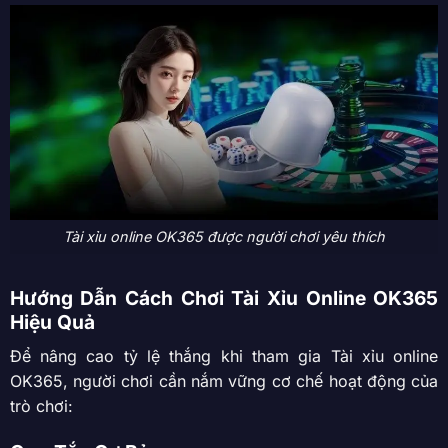
Tài xỉu online OK365 được người chơi yêu thích
Hướng Dẫn Cách Chơi Tài Xỉu Online OK365
Hiệu Quả
Để nâng cao tỷ lệ thắng khi tham gia Tài xỉu online
OK365, người chơi cần nắm vững cơ chế hoạt động của
trò chơi: