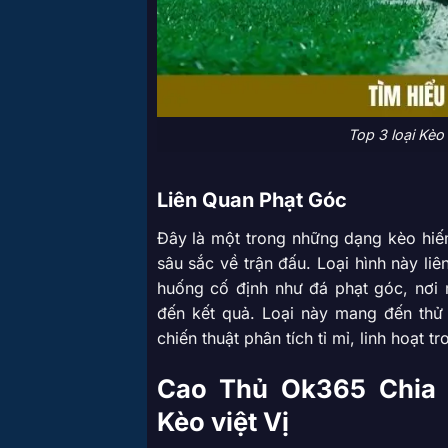
Top 3 loại Kèo
Liên Quan Phạt Góc
Đây là một trong những dạng kèo hiế
sâu sắc về trận đấu. Loại hình này li
huống cố định như đá phạt góc, nơi 
đến kết quả. Loại này mang đến thử 
chiến thuật phân tích tỉ mỉ, linh hoạt t
Cao Thủ Ok365 Chia
Kèo việt Vị