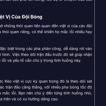
ệt Vị Của Đội Bóng
ớ những thói quen liên quan đến việt vị của các đội
 thói quen riêng, có thể khiến họ mắc lỗi nhiều hay
 đặc biệt trong các pha phản công, dễ dàng rơi vào
 hình. Việc theo dõi trận đấu trước đó sẽ giúp nhận
ỗi và yếu tố cần chú ý trong tình huống này.
 Kèo việt vị cực kỳ quan trọng đó là theo dõi sát
Các trận đấu căng thẳng, với nhiều pha bóng tốc độ
à mắc lỗi. Bạn nên chú ý đến từng tình huống nhỏ,
ửa trên và có xu hướng dâng cao.