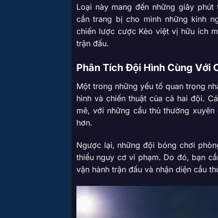
Loại này mang đến những giây phút 
cần trang bị cho mình những kinh ng
chiến lược cược Kèo việt vị hữu ích
trận đấu.
Phân Tích Đội Hình Cùng Với 
Một trong những yếu tố quan trọng nhất
hình và chiến thuật của cả hai đội. C
mẽ, với những cầu thủ thường xuyên 
hơn.
Ngược lại, những đội bóng chơi phòn
thiểu nguy cơ vi phạm. Do đó, bạn cầ
vận hành trận đấu và nhận diện cầu thủ 