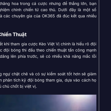
thăng hoa trong cá cược nhưng để thắng lớn, bạn
hiệm chinh chiến từ cao thủ. Dưới đây là một số
 mà các chuyên gia của OK365 đã đúc kết qua nhiều
Chiến Thuật
 khi tham gia cược Kèo Việt Vị chính là hiểu rõ đội
ác đội bóng thi đấu theo chiến thuật tấn công mạnh
dâng lên phía trước, sẽ có nhiều khả năng mắc lỗi
g ngự chặt chẽ và có sự kiểm soát tốt hơn sẽ giảm
n phân tích kỹ đội bóng tham gia, dựa vào cách họ
chủ chốt bị việt vị.