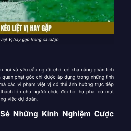
 việt Vị hay gặp trong cá cược
m hoi và yêu cầu người chơi có khả năng phân tích
ên quan phạt góc chỉ được áp dụng trong những tình
mà các vi phạm việt vị có thể ảnh hưởng trực tiếp
thách lớn cho người chơi, đòi hỏi họ phải có một
rong việc dự đoán.
 Sẻ Những Kinh Nghiệm Cược