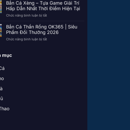
Gà
Bắn Cá Xèng – Tựa Game Giải Trí
Hiểu
Truyền
Về
Hấp Dẫn Nhất Thời Điểm Hiện Tại
Thống
Cược
Chức năng bình luận bị tắt
ở
–
Gà
Bắn
Bộ
Chọi
Cá
Bắn Cá Thần Rồng OK365 | Siêu
Môn
Hot
Xèng
Giải
Phẩm Đổi Thưởng 2026
Nhất
–
Trí
2026
Chức năng bình luận bị tắt
ở
Tựa
Hot
Bắn
Game
Nhất
Cá
Giải
Thị
Thần
h mục
Trí
Trường
Rồng
Hấp
OK365
Dẫn
Cá
|
Nhất
Siêu
Thời
no
Phẩm
Điểm
Đổi
Hiện
à
Thưởng
Tại
2026
Hũ
Thao