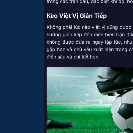
trong các trận đấu, đặc biệt khi đội 
Kèo Việt Vị Gián Tiếp
Không phải lúc nào việt vị cũng được t
hưởng gián tiếp đến diễn biến trận đấu
không được đưa ra ngay lập tức, nhưng
gặp hơn và chủ yếu xuất hiện trong cá
điển sâu và chi tiết hơn.